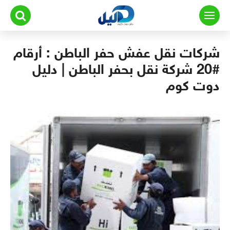
لتجاوز
لى
لمحتوى
شركات نقل عفش حفر الباطن : أرقام
#20 شركة نقل بحفر الباطن | دليل
دوت كوم