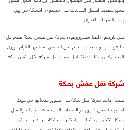
وتوصيل العفش حتي الوصول بالعفش الي باب المنزل فنحن
نتميز بتقديم افضل الخدمات علي مستوي المملكة من بين
باقي الشركات الاخري .
نحن بارررعون لاننا محترررررفون شركة نقل عفش بمكة تقدم كل
ما هو جديد ومفيد في عالم نقل العفش لعملائها الكرام عزيزي
العميل كن واثقا انك تتعامل مع افضل شركه نقل عفش بمكه
.
شركة نقل عفش بمكة
تسعي دائما شركة نقل بمكة علي تطوير خدماتها من حيث
استيراد افضل الاجهزة والمعدات التي تساهم في انجازالعمل
بشكل فتحرص دائما علي استيراد المفكات والادوات التي
تستخدم في فك العفش وتركيبة كما توفر الات الرفع وناقلات